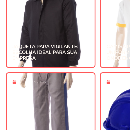
JAQUETA PARA VIGILANTE:
CAMISA 
ESCOLHA IDEAL PARA SUA
UNIFORM
EMPRESA
ONDE EN
22 De Jan 2026
16 De De