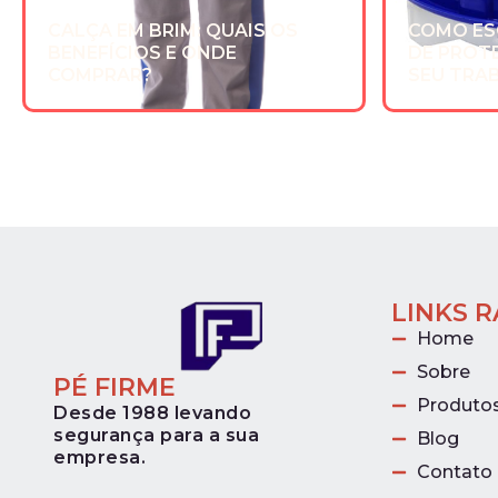
CALÇA EM BRIM: QUAIS OS
COMO ES
BENEFÍCIOS E ONDE
DE PROT
COMPRAR?
SEU TRA
LINKS 
Home
Sobre
PÉ FIRME
Produto
Desde 1988 levando
segurança para a sua
Blog
empresa.
Contato