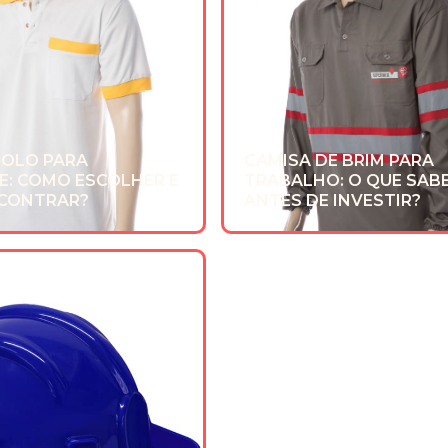
POLO PARA
CAMISA DE BRIM PARA
E: COMO ESCOLHER E
TRABALHO: O QUE SAB
CONTRAR?
ANTES DE INVESTIR?
z 2025