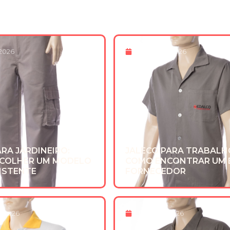
 2026
8 De Maio 2026
RA JARDINEIRO:
JALECO PARA TRABALH
COLHER UM MODELO
COMO ENCONTRAR UM
SISTENTE
FORNECEDOR
r 2026
13 De Fev 2026