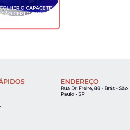
COLHER O CAPACETE
EÇÃO CERTO PARA
BALHO?
RÁPIDOS
ENDEREÇO
Rua Dr. Freire, 88 - Brás - São
Paulo - SP
s