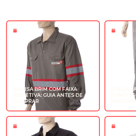
8 De Jul 2026
8 De Jun
CAMISA BRIM COM FAIXA
CALÇA PA
REFLETIVA: GUIA ANTES DE
COMO ES
COMPRAR
MAIS RE
8 De Abr 2026
20 De Ma