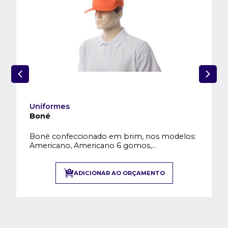
formes
Uniforme
é
Boné Ára
é confeccionado em brim, nos modelos:
Capuz de 
icano, Americano 6 gomos,...
tecido de 
ADICIONAR AO ORÇAMENTO